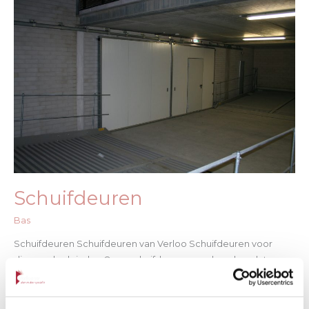
Schuifdeuren
Bas
Schuifdeuren Schuifdeuren van Verloo Schuifdeuren voor
diverse doeleinden Onze schuifdeuren worden, doordat ze
geluid en warmte goed isoleren, vaak toegepast in industriële
omgevingen. Een industriële schuifdeur van Verloo is ideaal
toe te passen als horizontaal schuivende afdichting of als