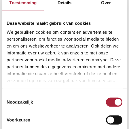
Toestemming
Details
Over
opening in tussenwanden. Deze isolerende schuifdeuren
danken hun goede afdichting aan de toegepaste
sandwichpanelen met borstelafdichting.
Deze website maakt gebruik van cookies
Meer lezen »
We gebruiken cookies om content en advertenties te
personaliseren, om functies voor social media te bieden
en om ons websiteverkeer te analyseren. Ook delen we
Brandwerende
informatie over uw gebruik van onze site met onze
schuifdeuren
partners voor social media, adverteren en analyse. Deze
partners kunnen deze gegevens combineren met andere
informatie die u aan ze heeft verstrekt of die ze hebben
verzameld op basis van uw gebruik van hun services.
Toestemmingsselectie
Noodzakelijk
Voorkeuren