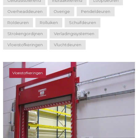
Geluidsisolerend
Inbraakwerend
Loopdeuren
Overheaddeuren
Overige
Pendeldeuren
Roldeuren
Rolluiken
Schuifdeuren
Strokengordijnen
Verladingssystemen
Vloeistofkeringen
Vluchtdeuren
Vloeistofkeringen