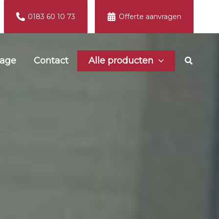
0183 60 10 73
Offerte aanvragen
Zoeken
age
Contact
Alle producten