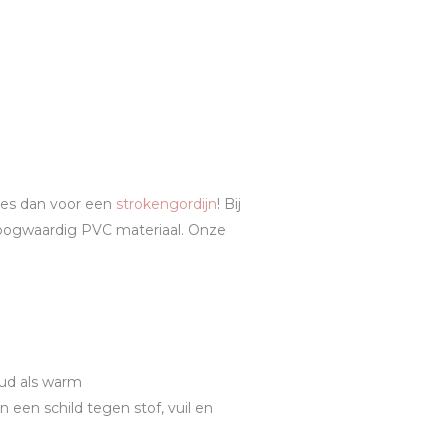
ies dan voor een
strokengordijn
! Bij
hoogwaardig PVC materiaal. Onze
ud als warm
en schild tegen stof, vuil en