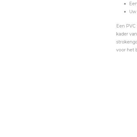
Een
Uw 
Een PVC t
kader van
strokengo
voor het 