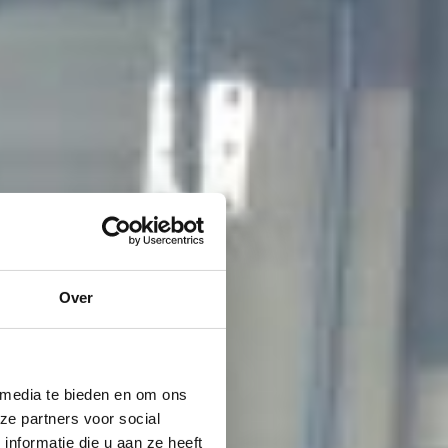
Over
 media te bieden en om ons
ze partners voor social
nformatie die u aan ze heeft