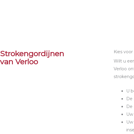
Strokengordijnen
Kies voor
van Verloo
Wilt u ee
Verloo on
strokengo
U b
De 
De 
Uw 
Uw 
ins