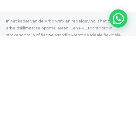
In het kader van de Arbo wet- en regelgeving is het zaak het
arbeidsklimaat te optimaliseren. Een PVC tochtgordijn,
strokengordijn of flappengordijn vormt de ideale flexibele
doorgang. Koude- en warmtestromen worden beperkt door
middel van zo een strokengordijn, terwijl snel en veilig
transport binnen het bedrijf mogelijk gemaakt wordt.
Omdat de tocht wordt verminderd en het werkklimaat wordt
verbetert zal u met een strokengordijn op de energiekosten
binnen uw bedrijf in Limburg besparen. De investering zal zich
al snel terugbetalen door deze besparing.
Onze strokengordijnen zijn gemaakt van hoogwaardig PVC
materiaal en voorzien van een UV-stabilisator waardoor
verkleuring door licht wordt voorkomen. Uw arbeidsruimte zal
beter op temperatuur blijven en doordat stof, vuil en insecten
worden tegengehouden zal de ruimte ook schoner en veiliger