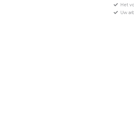
Het vo
Uw arb