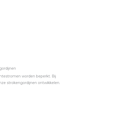
gordijnen
mtestromen worden beperkt. Bij
ze strokengordijnen ontwikkelen.