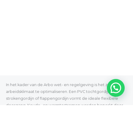
In het kader van de Arbo wet- en regelgeving is het zaak het
arbeidsklimaat te optimaliseren. Een PVC tochtgordijn,
strokengordijn of flappengordijn vormt de ideale flexibele
doorgang. Koude- en warmtestromen worden beperkt door
middel van zo een strokengordijn, terwijl snel en veilig
transport binnen het bedrijf mogelijk gemaakt wordt.
Omdat de tocht wordt verminderd en het werkklimaat wordt