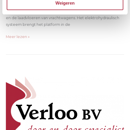
Weigeren
te laden en lossen. Een dockleveller zorgt namelijk voor de
overbrugging van de hoogteverschillen tussen het laadperron
en de laadvloeren van vrachtwagens. Het elektrohydraulisch
systeem brengt het platform in de
Meer lezen »