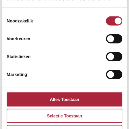
Levellers
Toestemmingsselectie
Noodzakelijk
Voorkeuren
Statistieken
Marketing
Dock Levellers
Alles Toestaan
Bas
Dock Levellers Dock levellers van Verloo Dock leveller:
Selectie Toestaan
betrouwbaar en veilig Een dockleveller, ook wel laadbrug
genoemd, maakt het mogelijk om vrachtwagens snel en veilig