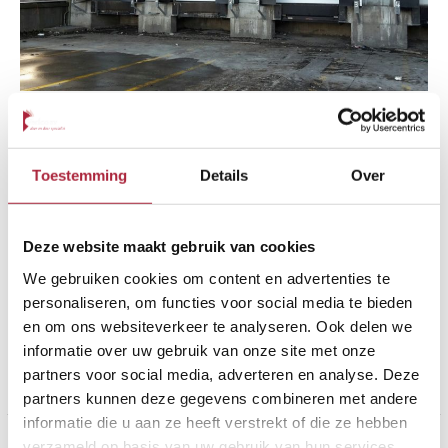
Dock Shelters
Bas
Toestemming
Details
Over
Dock Shelters Dock shelters van Verloo Dock shelters met
hoogwaardige top- en frontflappen Een dockshelter zorgt
voor de afdichting tussen het pand en de vrachtwagen. De
Deze website maakt gebruik van cookies
afmetingen van deze dockshelters worden dus primair
We gebruiken cookies om content en advertenties te
bepaald door de afmetingen van de vrachtwagens. Dit
personaliseren, om functies voor social media te bieden
uitgangspunt, in combinatie met de elementen van het
en om ons websiteverkeer te analyseren. Ook delen we
gebouw, vormt de basis voor de
informatie over uw gebruik van onze site met onze
partners voor social media, adverteren en analyse. Deze
Meer lezen »
partners kunnen deze gegevens combineren met andere
informatie die u aan ze heeft verstrekt of die ze hebben
Dock
verzameld op basis van uw gebruik van hun services.