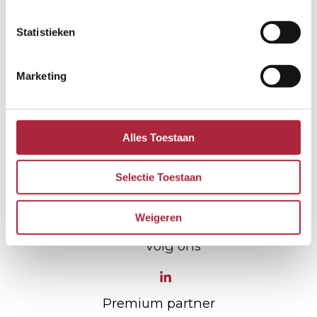
Statistieken
Marketing
Alles Toestaan
Contact
+31 (0183) 60 10 73
Selectie Toestaan
info@verloo.nl
Weigeren
Achthoven 81 4128 LX Lexmond Nederland
Volg ons
Premium partner