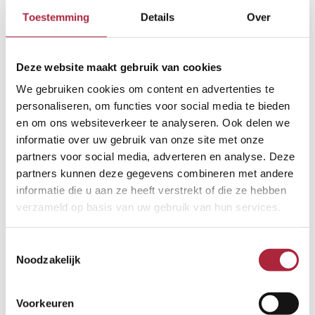
Strokengordijnen
Toestemming
Details
Over
Bas
Strokengordijnen Strokengordijnen van Verloo Kies voor een
strokengordijn in uw bedrijf Wilt u een veilige
Deze website maakt gebruik van cookies
arbeidsomgeving en besparen op uw energiekosten? Kies dan
We gebruiken cookies om content en advertenties te
voor een strokengordijn! Bij Verloo ontwikkelen wij
personaliseren, om functies voor social media te bieden
strokengordijnen, waarbij we gebruik maken van hoogwaardig
en om ons websiteverkeer te analyseren. Ook delen we
PVC materiaal. Onze strokengordijnen bieden vele voordelen:
informatie over uw gebruik van onze site met onze
U bespaart op uw energiekosten De investering in
partners voor social media, adverteren en analyse. Deze
strokengordijnen betaalt zichzelf […]
partners kunnen deze gegevens combineren met andere
informatie die u aan ze heeft verstrekt of die ze hebben
Meer lezen »
verzameld op basis van uw gebruik van hun services.
Toestemmingsselectie
Noodzakelijk
Voorkeuren