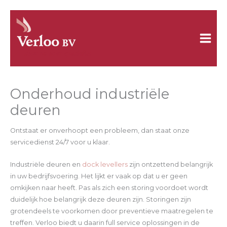
Ga
naar
de
inhoud
Onderhoud industriële
deuren
Ontstaat er onverhoopt een probleem, dan staat onze
servicedienst 24/7 voor u klaar.
Industriële deuren en
dock levellers
zijn ontzettend belangrijk
in uw bedrijfsvoering. Het lijkt er vaak op dat u er geen
omkijken naar heeft. Pas als zich een storing voordoet wordt
duidelijk hoe belangrijk deze deuren zijn. Storingen zijn
grotendeels te voorkomen door preventieve maatregelen te
treffen. Verloo biedt u daarin full service oplossingen in de