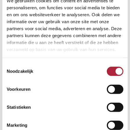
We gebruiken cookies om content en advertenties te
personaliseren, om functies voor social media te bieden
←
Vorige Bericht
Volgende Bericht
→
en om ons websiteverkeer te analyseren. Ook delen we
informatie over uw gebruik van onze site met onze
partners voor social media, adverteren en analyse. Deze
partners kunnen deze gegevens combineren met andere
informatie die u aan ze heeft verstrekt of die ze hebben
verzameld op basis van uw gebruik van hun services.
Toestemmingsselectie
Noodzakelijk
Voorkeuren
Statistieken
Contact
Marketing
+31 (0183) 60 10 73