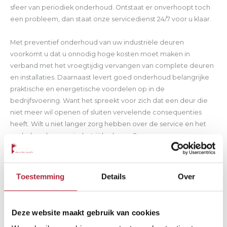
sfeer van periodiek onderhoud. Ontstaat er onverhoopt toch
een probleem, dan staat onze servicedienst 24/7 voor u klaar.
Met preventief onderhoud van uw industriële deuren
voorkomt u dat u onnodig hoge kosten moet maken in
verband met het vroegtijdig vervangen van complete deuren
en installaties. Daarnaast levert goed onderhoud belangrijke
praktische en energetische voordelen op in de
bedrijfsvoering. Want het spreekt voor zich dat een deur die
niet meer wil openen of sluiten vervelende consequenties
heeft. Wilt u niet langer zorg hebben over de service en het
onderhoud van uw industriële deuren?
Wilt u samenwerken met een partij die merkonafhankelijk kan
adviseren en repareren? En die bovendien 24 uur per dag en 7
Toestemming
Details
Over
dagen in de week voor u klaar staat en tegelijkertijd zeer
concurrerend is in prijs? Dan bent u bij Verloo aan het juiste
adres. Wij voeren onderhoud uit aan alle industriële deuren.
Deze website maakt gebruik van cookies
Neem gerust
contact
op voor een afspraak.