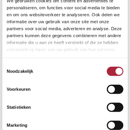
We gebruiken cookies om content en advertenties te
personaliseren, om functies voor social media te bieden
←
Vorige Bericht
Volgende Bericht
→
en om ons websiteverkeer te analyseren. Ook delen we
informatie over uw gebruik van onze site met onze
partners voor social media, adverteren en analyse. Deze
partners kunnen deze gegevens combineren met andere
informatie die u aan ze heeft verstrekt of die ze hebben
verzameld op basis van uw gebruik van hun services.
Toestemmingsselectie
Noodzakelijk
Voorkeuren
Statistieken
Contact
Marketing
+31 (0183) 60 10 73