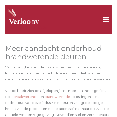
Ga
naar
de
inhoud
Meer aandacht onderhoud
brandwerende deuren
Verloo zorgt ervoor dat uw rolschermen, pendeldeuren,
loopdeuren, rolluiken en schuifdeuren periodiek worden
gecontroleerd en waar nodig worden onderdelen vervangen.
Verloo heeft zich de afgelopen jaren meer en meer gericht
op
inbraakwerende
en
brandwerende
oplossingen. Het
onderhoud van deze industriële deuren vraagt de nodige
kennis van de producten en de accessoires, maar ook van de
actuele wet- en regelgeving. Bovendien stellen verzekeraars