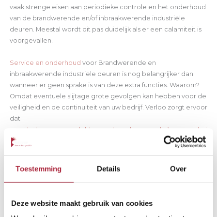
vaak strenge eisen aan periodieke controle en het onderhoud
van de brandwerende en/of inbraakwerende industriële
deuren. Meestal wordt dit pas duidelijk als er een calamiteit is
voorgevallen.
Service en onderhoud
voor Brandwerende en
inbraakwerende industriële deuren is nog belangrijker dan
wanneer er geen sprake is van deze extra functies. Waarom?
Omdat eventuele slijtage grote gevolgen kan hebben voor de
veiligheid en de continuiteit van uw bedrijf. Verloo zorgt ervoor
dat
uw
rolschermen
,
pendeldeuren
,
loopdeuren
,
rolluiken
en
schui
fdeuren
periodiek worden gecontroleerd en waar nodig
worden onderdelen vervangen. Bovendien zijn wij uitstekend
geïnformeerd over aanpassingen in wet- en regelgeving en
Toestemming
Details
Over
zijn we ingevoerd in de nieuwste ontwikkelingen en
producten. Als merkonafhankelijk leverancier bent u bij ons aan
het juiste adres bij zowel nieuwbouw, renovatie en service &
Deze website maakt gebruik van cookies
onderhoud. Meer weten,
bel of mail
ons dan!