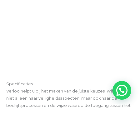
Specificaties
Verloo helpt u bij het maken van de juiste keuzes. Wij kijken
niet alleen naar veiligheidsaspecten, maar ook naar de
bedrijfsprocessen en de wijze waarop de toegang tussen het
ene brandcompartiment en het andere compartiment in de
dagelijkse praktijk wordt gebruikt. Vaak kan worden bespaard
op de kosten van de toegangen tussen
brandcompartimenten, bijvoorbeeld door niet te kiezen voor